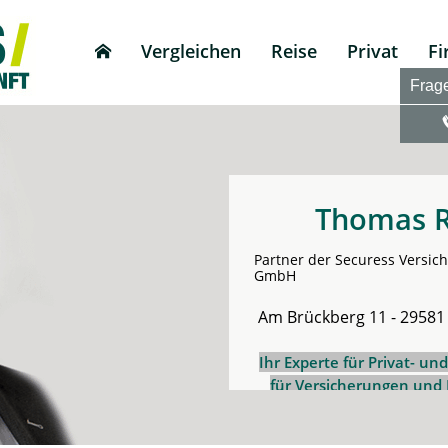
Vergleichen
Reise
Privat
F
Frag
Thomas 
Partner der Securess Versic
GmbH
Am Brückberg 11 - 29581
Ihr Experte
fü
r
Privat- un
für Versicherungen und