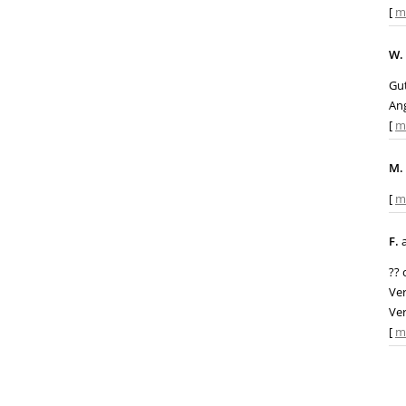
[
m
W.
Gut
An
[
m
M.
[
m
F.
a
?? 
Ver
Ver
[
m