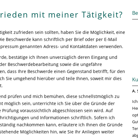
frieden mit meiner Tätigkeit?
Be
tigkeit zufrieden sein sollten, haben Sie die Möglichkeit, eine
ie Beschwerde kann schriftlich per Brief oder per E-Mail
Impressum genannten Adress- und Kontaktdaten verwenden.
rde, bestätige ich Ihnen unverzüglich deren Eingang und
n der Beschwerdebearbeitung sowie die ungefähre
llen, dass Ihre Beschwerde einen Gegenstand betrifft, für den
 ich Sie umgehend hierüber und teile Ihnen, soweit mir dies
Ku
t.
A. 
end prüfen und mich bemühen, diese schnellstmöglich zu
Ich
ht möglich sein, unterrichte ich Sie über die Gründe der
Her
Prüfung voraussichtlich abgeschlossen sein wird. Auf
opt
hrichtigungen und Informationen schriftlich. Sofern ich
Gut
llständig nachkommen kann, erläutere ich Ihnen die Gründe
Ter
stehende Möglichkeiten hin, wie Sie Ihr Anliegen weiter
abg