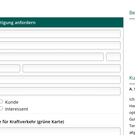
Be
ätigung anfordern
Ku
A. 
Ich
Kunde
Her
Interessent
opt
Gut
 für Kraftverkehr (grüne Karte)
Ter
abg