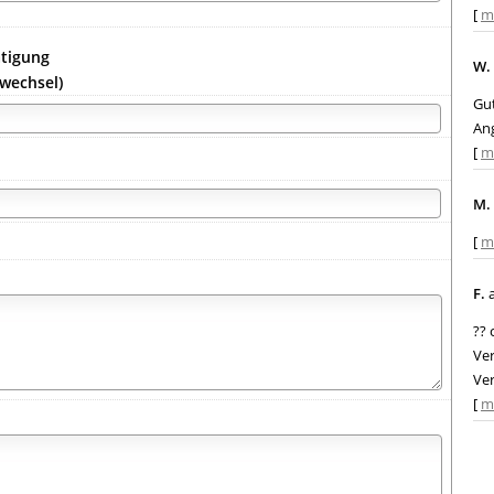
[
m
ätigung
W.
gwechsel)
Gut
An
[
m
M.
[
m
F.
a
?? 
Ver
Ver
[
m