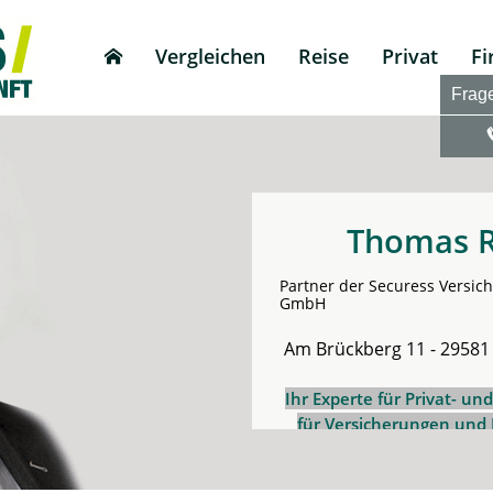
Vergleichen
Reise
Privat
F
Frag
Thomas 
Partner der Securess Versic
GmbH
Am Brückberg 11 - 29581
Ihr Experte
fü
r
Privat- un
für Versicherungen und