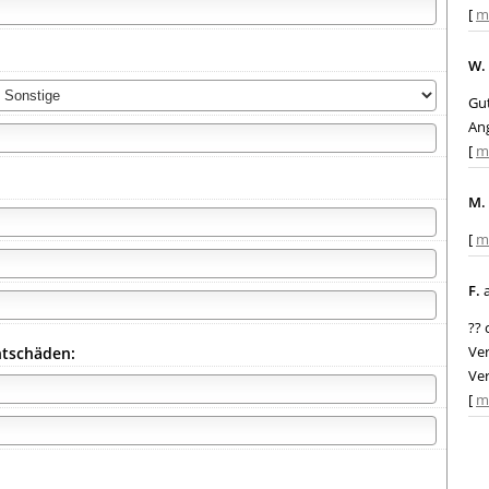
[
m
W.
Gut
An
[
m
M.
[
m
F.
a
?? 
Ver
htschäden:
Ver
[
m