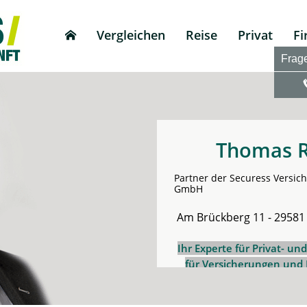
Vergleichen
Reise
Privat
F
Frag
Thomas 
Partner der Securess Versic
GmbH
Am Brückberg 11 - 29581
Ihr Experte
fü
r
Privat- un
für Versicherungen und