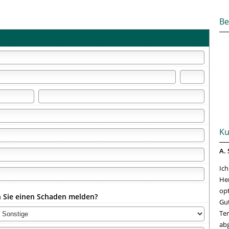
Be
Ku
A. 
Ich
Her
opt
 Sie einen Schaden melden?
Gut
Ter
abg